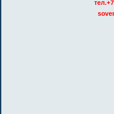
тел.+7
sove