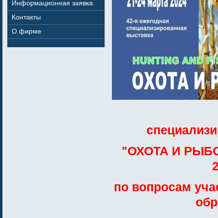
Информационная заявка
Контакты
О фирме
специализи
"ОХОТА И РЫБО
по вопросам уча
обр